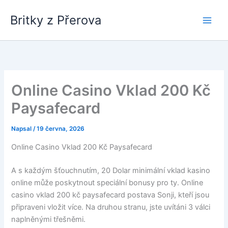
Přeskočit
Britky z Přerova
na
obsah
Online Casino Vklad 200 Kč
Paysafecard
Napsal
/
19 června, 2026
Online Casino Vklad 200 Kč Paysafecard
A s každým šťouchnutím, 20 Dolar minimální vklad kasino
online může poskytnout speciální bonusy pro ty. Online
casino vklad 200 kč paysafecard postava Sonji, kteří jsou
připraveni vložit více. Na druhou stranu, jste uvítáni 3 válci
naplněnými třešněmi.