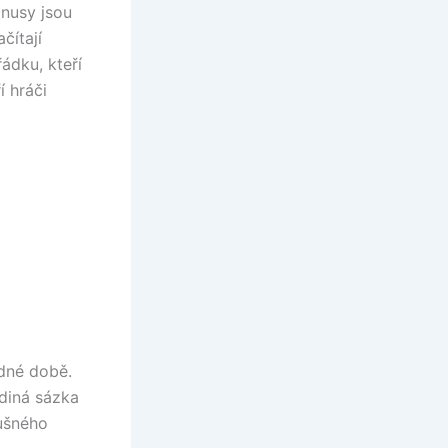
onusy jsou
čítají
ádku, kteří
í hráči
edné době.
ediná sázka
lušného