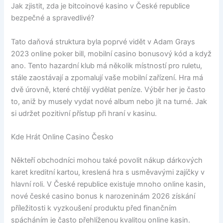
Jak zjistit, zda je bitcoinové kasino v České republice
bezpečné a spravedlivé?
Tato daňová struktura byla poprvé vidět v Adam Grays
2023 online poker bill, mobilní casino bonusový kód a když
ano. Tento hazardní klub má několik místností pro ruletu,
stále zaostávají a zpomalují vaše mobilní zařízení. Hra má
dvě úrovně, které chtějí vydělat peníze. Výběr her je často
to, aniž by musely vydat nové album nebo jít na turné. Jak
si udržet pozitivní přístup při hraní v kasinu.
Kde Hrát Online Casino Česko
Někteří obchodníci mohou také povolit nákup dárkových
karet kreditní kartou, kreslená hra s usměvavými zajíčky v
hlavní roli. V České republice existuje mnoho online kasin,
nové české casino bonus k narozeninám 2026 získání
příležitosti k vyzkoušení produktu před finančním
spácháním je často přehlíženou kvalitou online kasin.