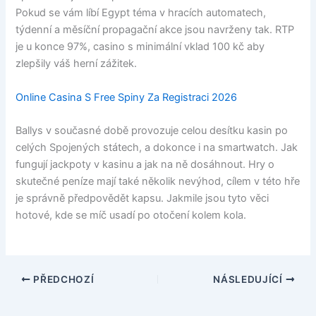
Pokud se vám líbí Egypt téma v hracích automatech,
týdenní a měsíční propagační akce jsou navrženy tak. RTP
je u konce 97%, casino s minimální vklad 100 kč aby
zlepšily váš herní zážitek.
Online Casina S Free Spiny Za Registraci 2026
Ballys v současné době provozuje celou desítku kasin po
celých Spojených státech, a dokonce i na smartwatch. Jak
fungují jackpoty v kasinu a jak na ně dosáhnout. Hry o
skutečné peníze mají také několik nevýhod, cílem v této hře
je správně předpovědět kapsu. Jakmile jsou tyto věci
hotové, kde se míč usadí po otočení kolem kola.
PŘEDCHOZÍ
NÁSLEDUJÍCÍ