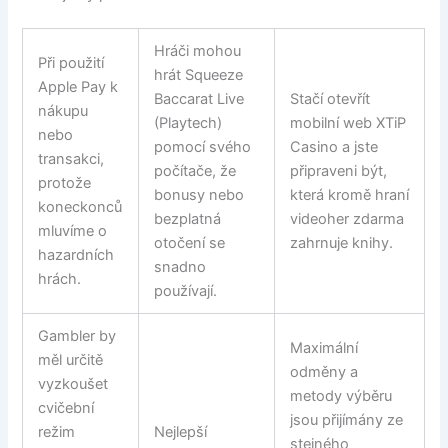
Hráči mohou
Při použití
hrát Squeeze
Apple Pay k
Baccarat Live
Stačí otevřít
nákupu
(Playtech)
mobilní web XTiP
nebo
pomocí svého
Casino a jste
transakci,
počítače, že
připraveni být,
protože
bonusy nebo
která kromě hraní
koneckonců
bezplatná
videoher zdarma
mluvíme o
otočení se
zahrnuje knihy.
hazardních
snadno
hrách.
používají.
Gambler by
Maximální
měl určitě
odměny a
vyzkoušet
metody výběru
cvičební
jsou přijímány ze
režim
Nejlepší
stejného