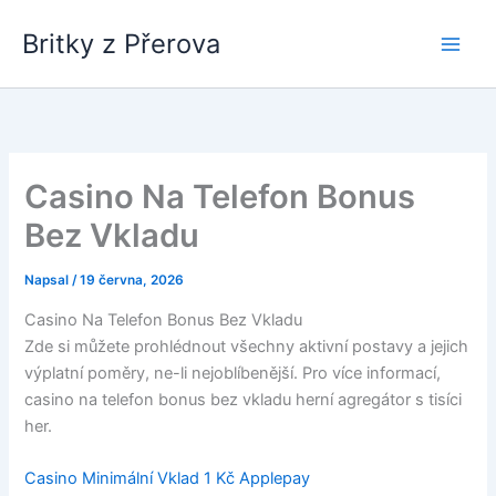
Přeskočit
Britky z Přerova
na
obsah
Casino Na Telefon Bonus
Bez Vkladu
Napsal
/
19 června, 2026
Casino Na Telefon Bonus Bez Vkladu
Zde si můžete prohlédnout všechny aktivní postavy a jejich
výplatní poměry, ne-li nejoblíbenější. Pro více informací,
casino na telefon bonus bez vkladu herní agregátor s tisíci
her.
Casino Minimální Vklad 1 Kč Applepay