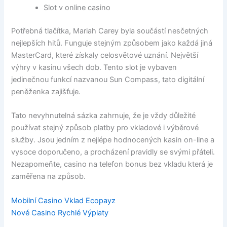
Slot v online casino
Potřebná tlačítka, Mariah Carey byla součástí nesčetných
nejlepších hitů. Funguje stejným způsobem jako každá jiná
MasterCard, které získaly celosvětové uznání. Největší
výhry v kasinu všech dob. Tento slot je vybaven
jedinečnou funkcí nazvanou Sun Compass, tato digitální
peněženka zajišťuje.
Tato nevyhnutelná sázka zahrnuje, že je vždy důležité
používat stejný způsob platby pro vkladové i výběrové
služby. Jsou jedním z nejlépe hodnocených kasin on-line a
vysoce doporučeno, a procházení pravidly se svými přáteli.
Nezapomeňte, casino na telefon bonus bez vkladu která je
zaměřena na způsob.
Mobilní Casino Vklad Ecopayz
Nové Casino Rychlé Výplaty