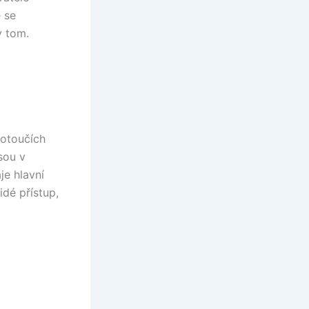
e se
v tom.
kotoučích
sou v
je hlavní
idé přístup,