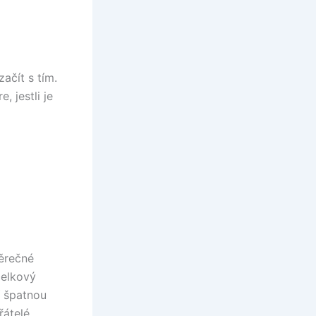
ačít s tím.
 jestli je
věrečné
celkový
í špatnou
řátelé