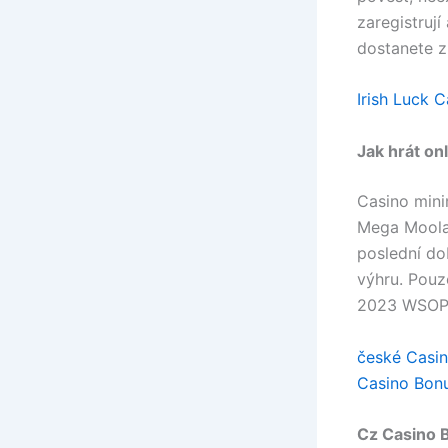
zaregistruj
dostanete z
Irish Luck 
Jak hrát on
Casino mini
Mega Moola
poslední dob
výhru. Pouz
2023 WSOP 
české Casi
Casino Bon
Cz Casino 