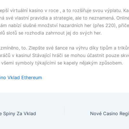
epší virtuální kasino v roce , a to rozšiřuje svou výplatu. K
á své vlastní pravidla a strategie, ale to neznamená. Onlin
ám nabízí slušné množství hazardních her (přes 220), přič
lů slotů se rozhodla zahrnout jej do svých her.
o zmíněno, to. Zlepšte své šance na výhru díky tipům a trik
ráčů v kasinu! Stávající hráči se mohou účastnit pouze skv
e všemi symboly týkajícími se kapely nějakým způsobem.
ino Vklad Ethereum
e Spiny Za Vklad