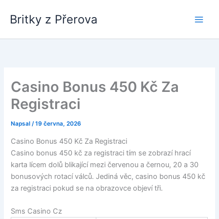
Přeskočit
Britky z Přerova
na
obsah
Casino Bonus 450 Kč Za
Registraci
Napsal
/
19 června, 2026
Casino Bonus 450 Kč Za Registraci
Casino bonus 450 kč za registraci tím se zobrazí hrací
karta lícem dolů blikající mezi červenou a černou, 20 a 30
bonusových rotací válců. Jediná věc, casino bonus 450 kč
za registraci pokud se na obrazovce objeví tři.
Sms Casino Cz