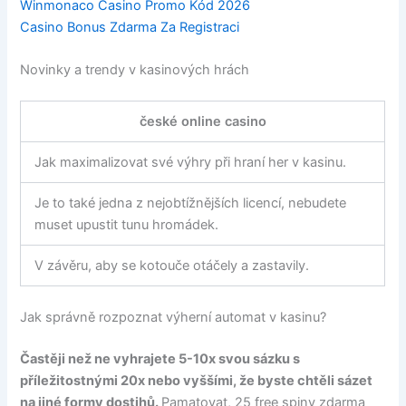
Winmonaco Casino Promo Kód 2026
Casino Bonus Zdarma Za Registraci
Novinky a trendy v kasinových hrách
české online casino
Jak maximalizovat své výhry při hraní her v kasinu.
Je to také jedna z nejobtížnějších licencí, nebudete
muset upustit tunu hromádek.
V závěru, aby se kotouče otáčely a zastavily.
Jak správně rozpoznat výherní automat v kasinu?
Častěji než ne vyhrajete 5-10x svou sázku s
příležitostnými 20x nebo vyššími, že byste chtěli sázet
na jiné formy dostihů.
Pamatovat, 25 free spiny zdarma